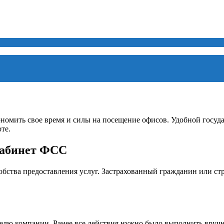
ономить свое время и силы на посещение офисов. Удобной госуда
те.
кабинет ФСС
обства предоставления услуг. Застрахованный гражданин или ст
елю компании. Ранее все действия нужно было выполнить вручн