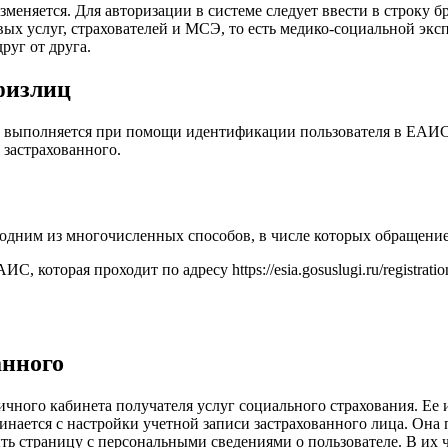
яется. Для авторизации в системе следует ввести в строку брау
ых услуг, страхователей и МСЭ, то есть медико-социальной экс
руг от друга.
 физлиц
я выполняется при помощи идентификации пользователя в ЕАИС 
 застрахованного.
 одним из многочисленных способов, в числе которых обращени
, которая проходит по адресу https://esia.gosuslugi.ru/registra
анного
ичного кабинета получателя услуг социального страхования. Ее
инается с настройки учетной записи застрахованного лица. Она
ь страницу с персональными сведениями о пользователе. В их 