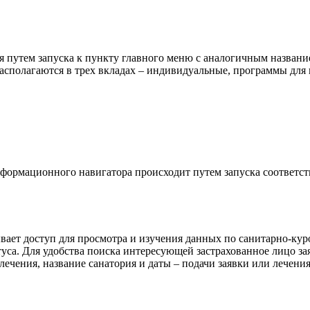
 путем запуска к пункту главного меню с аналогичным название
располагаются в трех вкладах – индивидуальные, программы для
ормационного навигатора происходит путем запуска соответств
ает доступ для просмотра и изучения данных по санитарно-кур
туса. Для удобства поиска интересующей застрахованное лицо з
 лечения, название санатория и даты – подачи заявки или лечения