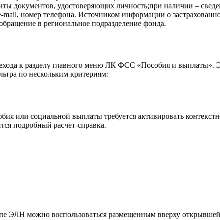
иты документов, удостоверяющих личность;при наличии – сведе
e-mail, номер телефона. Источником информации о застрахованн
обращение в региональное подразделение фонда.
ехода к разделу главного меню ЛК ФСС «Пособия и выплаты». Э
ьтра по нескольким критериям:
обия или социальной выплаты требуется активировать контекст
ится подробный расчет-справка.
ппе ЭЛН можно воспользоваться размещенным вверху открывшей