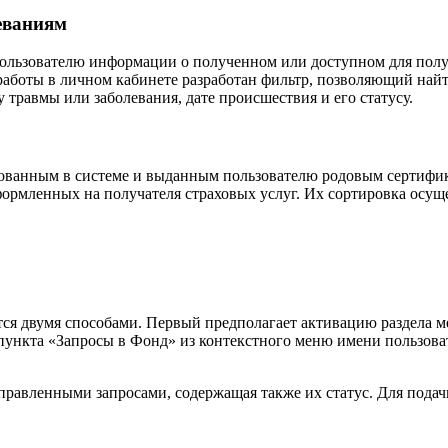
еваниям
пользователю информации о полученном или доступном для пол
аботы в личном кабинете разработан фильтр, позволяющий най
у травмы или заболевания, дате происшествия и его статусу.
ованным в системе и выданным пользователю родовым сертифик
формленных на получателя страховых услуг. Их сортировка осущ
я двумя способами. Первый предполагает активацию раздела ме
ункта «Запросы в Фонд» из контекстного меню имени пользовате
тправленными запросами, содержащая также их статус. Для пода