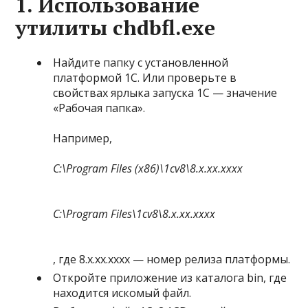
1. Использование
утилиты chdbfl.exe
Найдите папку с установленной
платформой 1С. Или проверьте в
свойствах ярлыка запуска 1С — значение
«Рабочая папка».
Например,
C:\Program Files (x86)\1cv8\8.x.xx.xxxx
C:\Program Files\1cv8\8.x.xx.xxxx
, где 8.x.xx.xxxx — номер релиза платформы.
Откройте приложение из каталога bin, где
находится искомый файл.